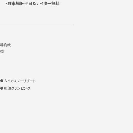
駐車場▶平日&ナイター無料
ー場約款
方針
ムイカスノーリゾート
那須グランピング