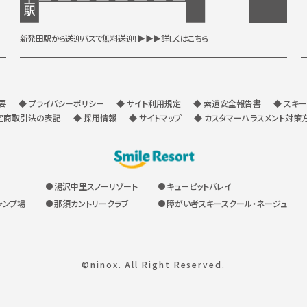
新発田駅から送迎バスで無料送迎！
▶▶▶詳しくはこちら
要
◆ プライバシーポリシー
◆ サイト利用規定
◆ 索道安全報告書
◆ スキ
定商取引法の表記
◆ 採用情報
◆ サイトマップ
◆ カスタマーハラスメント対策
湯沢中里スノーリゾート
キューピットバレイ
ャンプ場
那須カントリークラブ
障がい者スキースクール・ネージュ
©ninox. All Right Reserved.