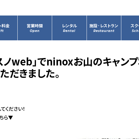
ト料金
営業時間
レンタル
施設·レストラン
スク
ift
Open
Rental
Restaurant
Sch
スノweb」でninoxお山のキャン
ただきました。
してください！
ちら▼