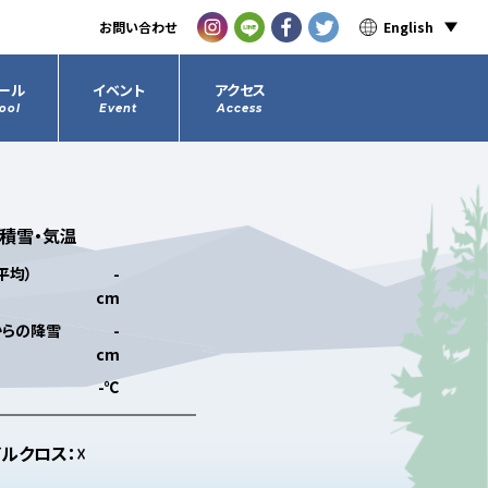
お問い合わせ
English
ール
イベント
アクセス
ool
Event
Access
積雪・気温
平均）
-
cm
からの降雪
-
cm
-℃
イルクロス
：☓