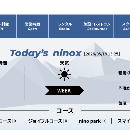
ト料金
営業時間
レンタル
施設·レストラン
スク
ift
Open
Rental
Restaurant
Sch
Today’s
ninox
［2026/05/19 13:25］
時間
天気
積雪（
昨晩
気温
コース
コース
：☓
ジョイフルコース
：☓
nino park
：☓
スマ