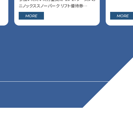
ニノックススノーパーク リフト優待券…
MORE
MORE