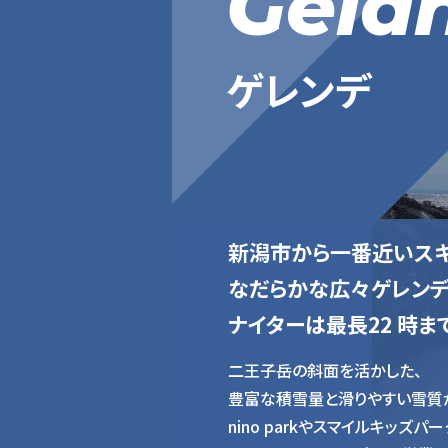
Gela
ゲレンデ
新潟市から一番近いスキ
なだらかな広々ゲレンデ
ナイターは最長22 時ま
二王子岳の斜面を活かした、
豊富な積雪量と滑りやすい雪質
nino parkや
スマイルキッズパー