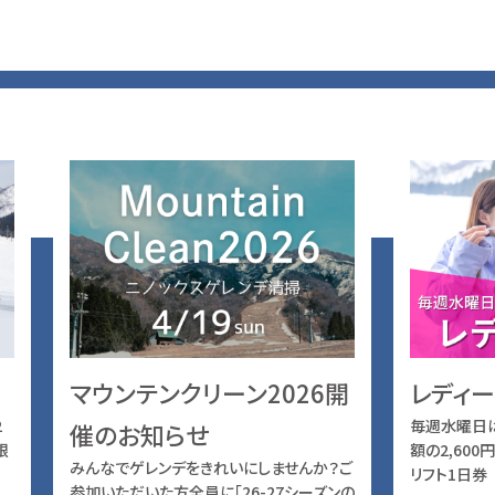
マウンテンクリーン2026開
レディー
2
毎週水曜日
催のお知らせ
限
額の2,600
みんなでゲレンデをきれいにしませんか？ご
リフト1日券 
参加いただいた方全員に「26-27シーズンの