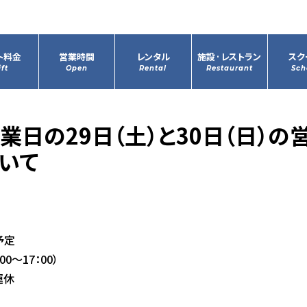
ト料金
営業時間
レンタル
施設·レストラン
スク
ift
Open
Rental
Restaurant
Sch
業日の29日（土）と30日（日）の
いて
予定
0～17：00）
運休