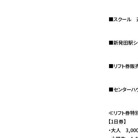
■スクール 
■新発田駅シャ
■リフト券販売
■センターハウ
≪リフト券特
【1日券】
・大人 3,00