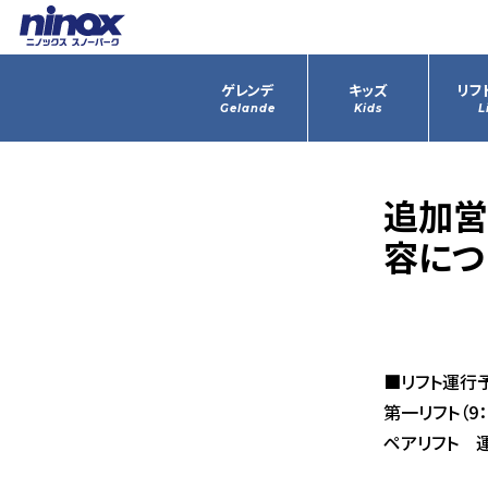
ゲレンデ
キッズ
リフ
Gelande
Kids
L
追加営
容につ
■リフト運行
第一リフト（9：0
ペアリフト 