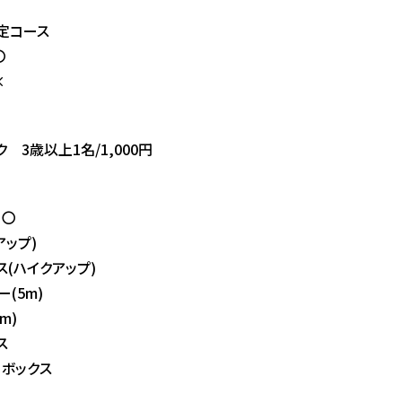
定コース
〇
×
 3歳以上1名/1,000円
 〇
アップ)
ス(ハイクアップ)
(5m)
m)
ス
ーボックス