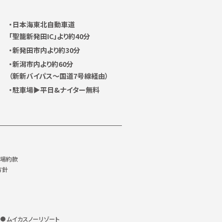
日本海東北自動車道
「聖籠新発田IC」より約40分
新発田市内より約30分
新潟市内より約60分
（新新バイパス〜国道7号線経由）
駐車場▶平日&ナイター無料
ー場約款
方針
ムイカスノーリゾート