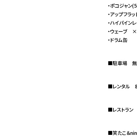
・ポコジャン(5
・アップフラッ
・ハイパイン
・ウェーブ ×
・ドラム缶
■駐車場 無
■レンタル 8
■レストラン 
■笑たこ＆nino